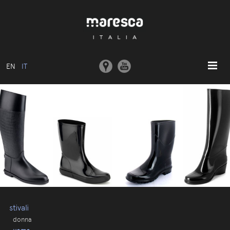
EN
IT
HOME
ABOUT US
MODELLI BASE
COLLEZIONI
STAMPI E MACCHINARI
COMUNICAZIONE
CONTATTI
stivali
donna
AREA RISERVATA