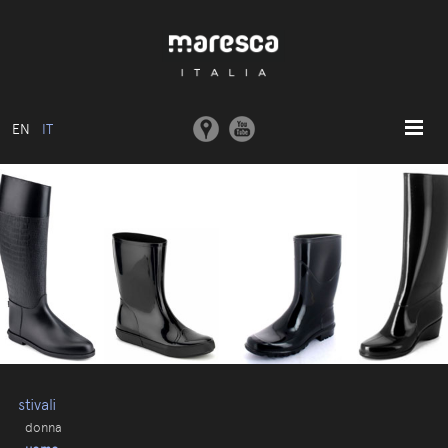
EN
IT
HOME
ABOUT US
MODELLI BASE
COLLEZIONI
STAMPI E MACCHINARI
COMUNICAZIONE
CONTATTI
stivali
donna
AREA RISERVATA