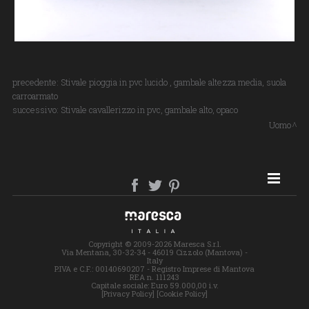
precedente:
Stivale pioggia in pvc lucido , gambale altezza media, suola
carroarmato
successivo:
Stivale cavallerizzo in pvc, gambale alto, opaco
Uomo
SITE MAP
Copyright © 2009-2026 Maresca S.r.l.
Via Mentana, 30-32-34 - 46019 Cizzolo (Mantova) -
Italy
P.IVA e C.F.: 00140690207 - Registro Imprese di Mantova
REA n. 111243
Capitale sociale: Euro 59.000,00 i.v.
[Privacy Policy]
[Cookie Policy]