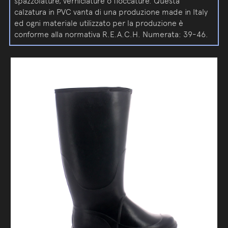
spazzolature, verniciature o floccature. Questa
calzatura in PVC vanta di una produzione made in Italy
ed ogni materiale utilizzato per la produzione è
conforme alla normativa R.E.A.C.H. Numerata: 39-46.