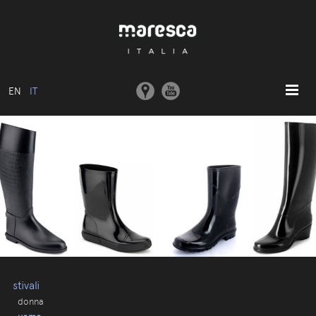
EN
IT
HOME
ABOUT US
MODELLI BASE
COLLEZIONI
STAMPI E MACCHINARI
COMUNICAZIONE
CONTATTI
stivali
donna
AREA RISERVATA