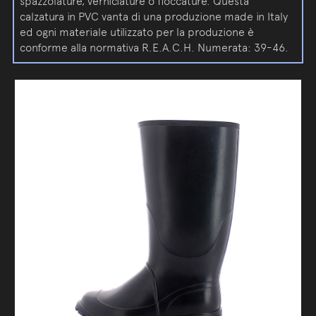
spazzolature, verniciature o floccature. Questa
calzatura in PVC vanta di una produzione made in Italy
ed ogni materiale utilizzato per la produzione è
conforme alla normativa R.E.A.C.H. Numerata: 39-46.