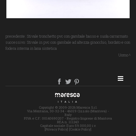
precedente:
Stivale tronchetto pvc con gambale basso e suola carrarmato
successivo:
Stivale in pvc con gambale ad altezza ginocchio, bordato e con
fodera interna in lana sintetica
Uomo
SITE MAP
Copyright © 2009-2026 Maresca S.r.l.
Via Mentana, 30-32-34 - 46019 Cizzolo (Mantova) -
Italy
P.IVA e C.F.: 00140690207 - Registro Imprese di Mantova
REA n. 111243
Capitale sociale: Euro 59.000,00 i.v.
[Privacy Policy]
[Cookie Policy]