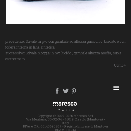
precedente:
Stivale in pvc con gambale ad altezza ginocchio, bordato e con
fodera interna in lana sintetica
successivo:
Stivale pioggia in pvc lucido , gambale altezza media, suola
carroarmato
Uomo
SITE MAP
Copyright © 2009-2026 Maresca S.r.l.
Via Mentana, 30-32-34 - 46019 Cizzolo (Mantova) -
Italy
P.IVA e C.F.: 00140690207 - Registro Imprese di Mantova
REA n. 111243