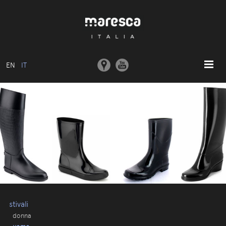
EN
IT
HOME
ABOUT US
MODELLI BASE
COLLEZIONI
STAMPI E MACCHINARI
COMUNICAZIONE
CONTATTI
stivali
donna
AREA RISERVATA