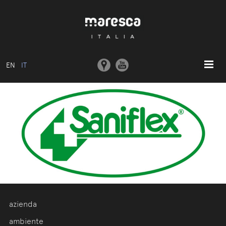
EN
IT
HOME
ABOUT US
MODELLI BASE
COLLEZIONI
STAMPI E MACCHINARI
COMUNICAZIONE
CONTATTI
azienda
AREA RISERVATA
ambiente