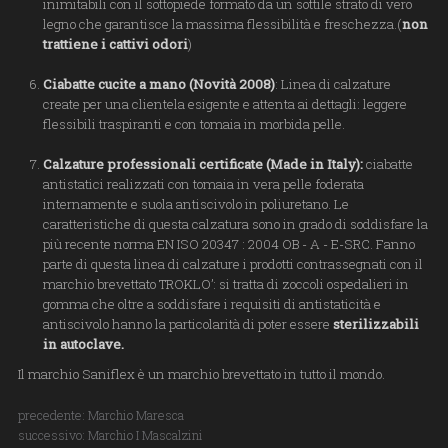
inimitabili con il sottopiede formato da un sottile strato di vero
legno che garantisce la massima flessibilità e freschezza.(
non
trattiene i cattivi odori
)
Ciabatte cucite a mano (Novità 2008)
: Linea di calzature
create per una clientela esigente e attenta ai dettagli: leggere
flessibili traspiranti e con tomaia in morbida pelle.
Calzature professionali certificate (Made in Italy):
ciabatte
antistatici realizzati con tomaia in vera pelle foderata
internamente e suola antiscivolo in poliuretano. Le
caratteristiche di questa calzatura sono in grado di soddisfare la
più recente norma EN ISO 20347 : 2004 OB - A - E-SRC. Fanno
parte di questa linea di calzature i prodotti contrassegnati con il
marchio brevettato TROKLO’: si tratta di zoccoli ospedalieri in
gomma che oltre a soddisfare i requisiti di antistaticità e
antiscivolo hanno la particolarità di poter essere
sterilizzabili
in autoclave.
Il marchio Saniflex è un marchio brevettato in tutto il mondo.
precedente:
Marchio Maresca
successivo:
Marchio I Mascalzini