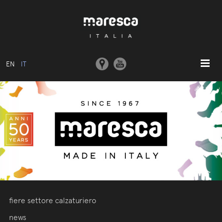
EN
IT
HOME
ABOUT US
MODELLI BASE
COLLEZIONI
STAMPI E MACCHINARI
COMUNICAZIONE
CONTATTI
fiere settore calzaturiero
AREA RISERVATA
news