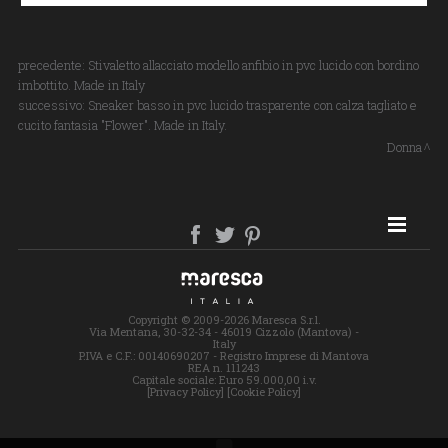
precedente:
Stivaletto allacciato modello anfibio in pvc lucido con bordino
imbottito. Made in Italy
successivo:
Sneaker basso in pvc lucido trasparente con calza tagliato e
cucito fantasia "Flower". Made in Italy.
Donna
SITE MAP
Copyright © 2009-2026 Maresca S.r.l.
Via Mentana, 30-32-34 - 46019 Cizzolo (Mantova) -
Italy
P.IVA e C.F.: 00140690207 - Registro Imprese di Mantova
REA n. 111243
Capitale sociale: Euro 59.000,00 i.v.
[Privacy Policy]
[Cookie Policy]