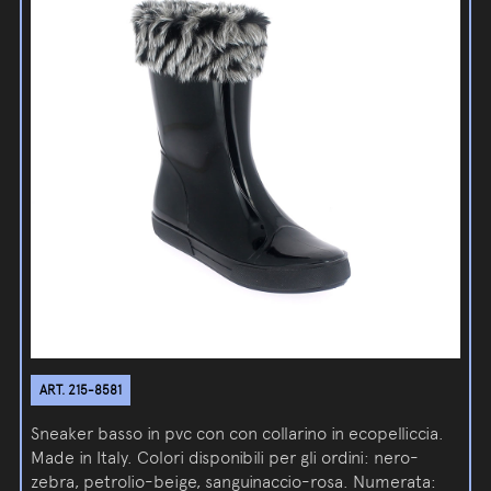
ART. 215-8581
Sneaker basso in pvc con con collarino in ecopelliccia.
Made in Italy. Colori disponibili per gli ordini: nero-
zebra, petrolio-beige, sanguinaccio-rosa. Numerata: