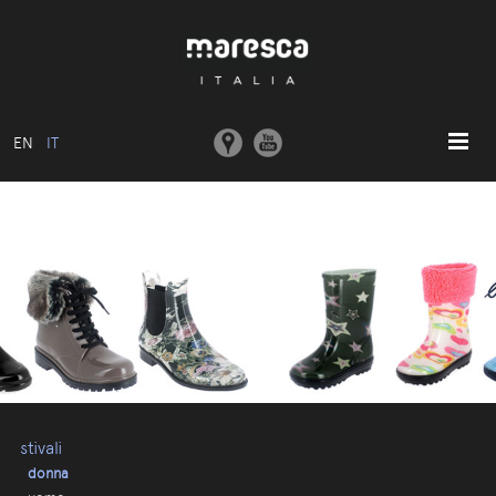
EN
IT
HOME
ABOUT US
MODELLI BASE
COLLEZIONI
STAMPI E MACCHINARI
COMUNICAZIONE
CONTATTI
stivali
donna
AREA RISERVATA