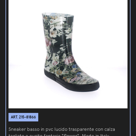
ART. 215-81866
Sneaker basso in pvc lucido trasparente con calza
tagliato e cucito fantasia "flower". Made in Italy.