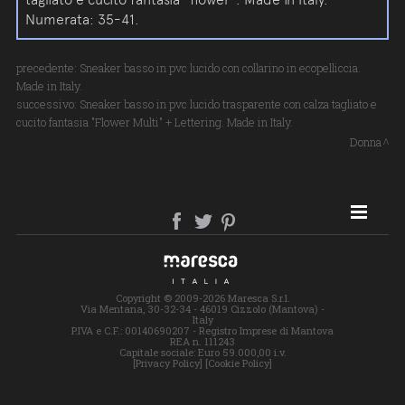
Numerata: 35-41.
precedente:
Sneaker basso in pvc lucido con collarino in ecopelliccia.
Made in Italy.
successivo:
Sneaker basso in pvc lucido trasparente con calza tagliato e
cucito fantasia "Flower Multi" + Lettering. Made in Italy.
Donna
SITE MAP
Copyright © 2009-2026 Maresca S.r.l.
Via Mentana, 30-32-34 - 46019 Cizzolo (Mantova) -
Italy
P.IVA e C.F.: 00140690207 - Registro Imprese di Mantova
REA n. 111243
Capitale sociale: Euro 59.000,00 i.v.
[Privacy Policy]
[Cookie Policy]