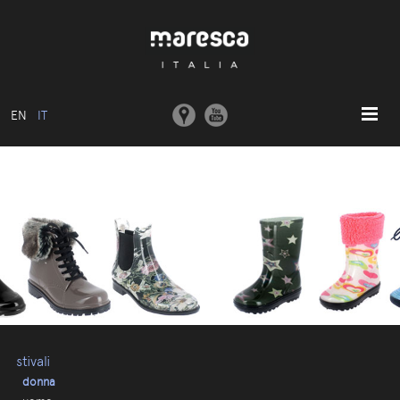
EN
IT
HOME
ABOUT US
MODELLI BASE
COLLEZIONI
STAMPI E MACCHINARI
COMUNICAZIONE
CONTATTI
stivali
donna
AREA RISERVATA