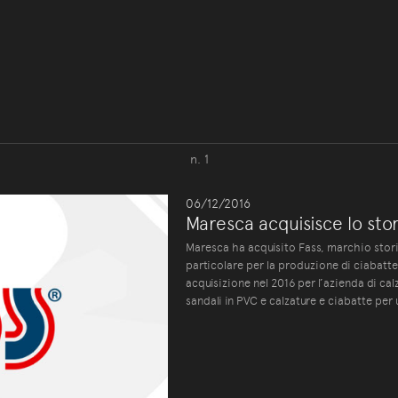
n. 1
06/12/2016
Maresca acquisisce lo stor
Maresca ha acquisito Fass, marchio stori
particolare per la produzione di ciabatte
acquisizione nel 2016 per l’azienda di calz
sandali in PVC e calzature e ciabatte per