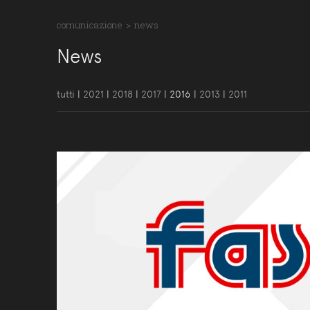
comunicazione
>
news
News
tutti
|
2021
|
2018
|
2017
|
2016
|
2013
|
2011