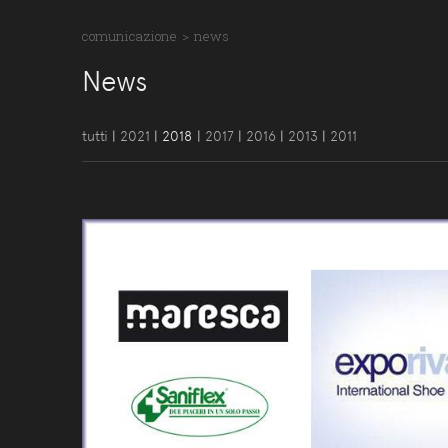
comunicazione
>
news
News
tutti
|
2021
|
2018
|
2017
|
2016
|
2013
|
2011