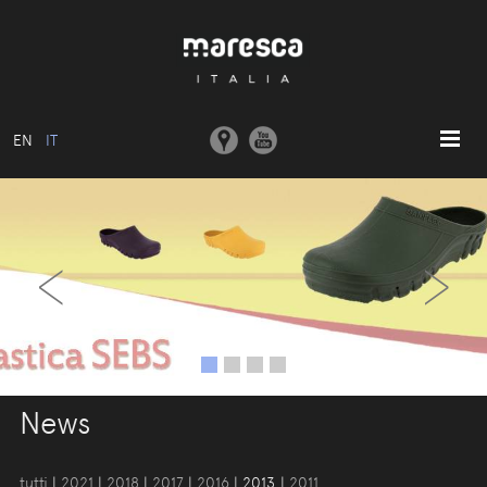
EN
IT
HOME
‹
›
ABOUT US
MODELLI BASE
COLLEZIONI
STAMPI E MACCHINARI
COMUNICAZIONE
News
CONTATTI
AREA RISERVATA
tutti
|
2021
|
2018
|
2017
|
2016
|
2013
|
2011