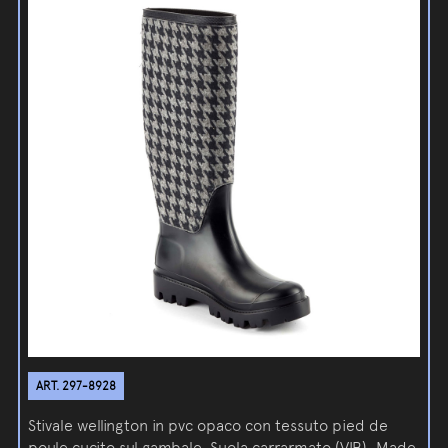
ART. 297-8928
Stivale wellington in pvc opaco con tessuto pied de
poule cucito sul gambale. Suola carrarmato (VIB). Made