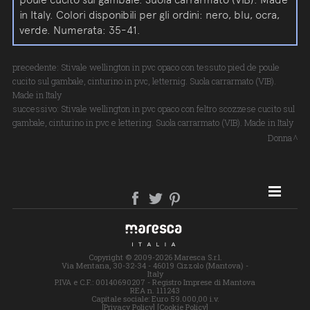
in Italy. Colori disponibili per gli ordini: nero, blu, ocra,
verde. Numerata: 35-41.
precedente:
Stivale wellington in pvc opaco con tessuto pied de poule
cucito sul gambale, cinturino in pvc, letternig. Suola carrarmato (VIB).
Made in Italy
successivo:
Stivale wellington in pvc opaco con feltro scozzese cucito sul
gambale, cinturino in pvc e lettering. Suola carrarmato (VIB). Made in Italy
Donna
SITE MAP
Copyright © 2009-2026 Maresca S.r.l.
Via Mentana, 30-32-34 - 46019 Cizzolo (Mantova) -
Italy
P.IVA e C.F.: 00140690207 - Registro Imprese di Mantova
REA n. 111243
Capitale sociale: Euro 59.000,00 i.v.
[Privacy Policy]
[Cookie Policy]