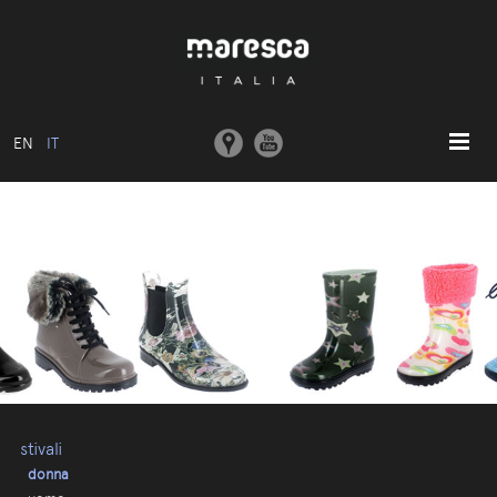
EN
IT
HOME
ABOUT US
MODELLI BASE
COLLEZIONI
STAMPI E MACCHINARI
COMUNICAZIONE
CONTATTI
stivali
donna
AREA RISERVATA