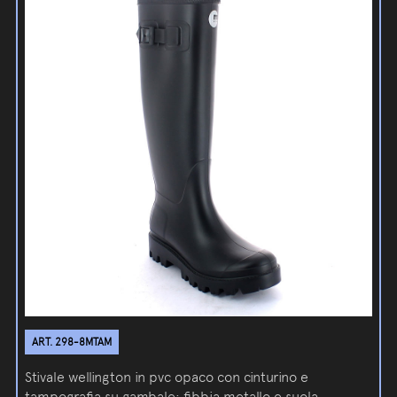
ART. 298-8MTAM
Stivale wellington in pvc opaco con cinturino e
tampografia su gambale; fibbia metallo e suola