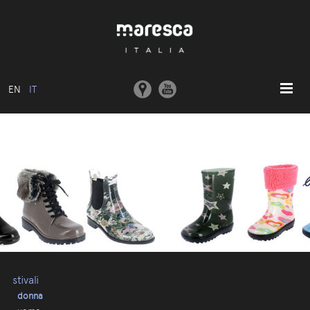
EN
IT
HOME
ABOUT US
MODELLI BASE
COLLEZIONI
STAMPI E MACCHINARI
COMUNICAZIONE
CONTATTI
stivali
donna
AREA RISERVATA