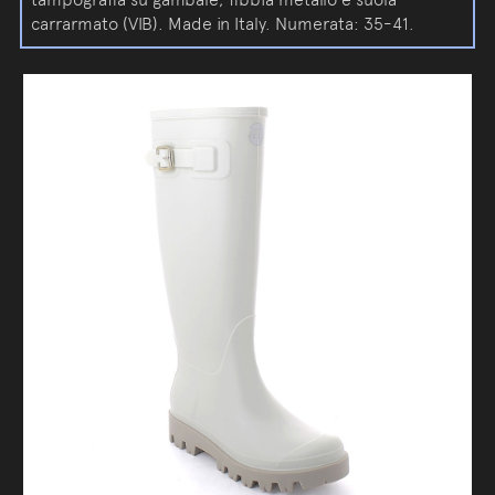
carrarmato (VIB). Made in Italy. Numerata: 35-41.