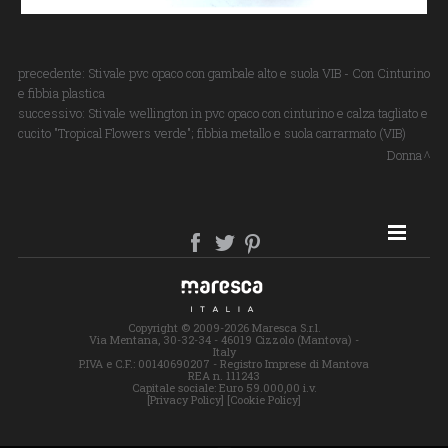
precedente:
Stivale pvc opaco con gambale alto e suola VIB - Con Cinturino
e fibbia plastica
successivo:
Stivale wellington in pvc opaco con cinturino e calza tagliato e
cucito "Tropical Flowers verde"; fibbia metallo e suola carrarmato (VIB)
Donna
SITE MAP
Copyright © 2009-2026 Maresca S.r.l.
Via Mentana, 30-32-34 - 46019 Cizzolo (Mantova) -
Italy
P.IVA e C.F.: 00140690207 - Registro Imprese di Mantova
REA n. 111243
Capitale sociale: Euro 59.000,00 i.v.
[Privacy Policy]
[Cookie Policy]