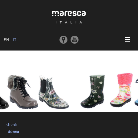
EN
IT
HOME
ABOUT US
MODELLI BASE
COLLEZIONI
STAMPI E MACCHINARI
COMUNICAZIONE
CONTATTI
stivali
donna
AREA RISERVATA