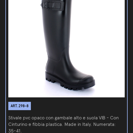
ART. 298-8
Stivale pvc opaco con gambale alto e suola VIB - Con
Cinturino e fibbia plastica. Made in Italy. Numerata:
35-41.