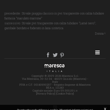
precedente:
Stivale pioggia classico in pvc trasparente con calza tubolare
fantasia "maculato marrone"
successivo:
Stivale pvc trasparente con calza tubolare "Lamé nero";
gambale bordato e foderato in lana sintetica
Donna
SITE MAP
Copyright © 2009-2026 Maresca S.r.l.
Via Mentana, 30-32-34 - 46019 Cizzolo (Mantova) -
Italy
P.IVA e C.F.: 00140690207 - Registro Imprese di Mantova
REA n. 111243
Capitale sociale: Euro 59.000,00 i.v.
[Privacy Policy]
[Cookie Policy]
x
Questo sito web utilizza i cookie. Maggiori informazioni sui