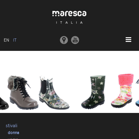
EN
IT
HOME
ABOUT US
MODELLI BASE
COLLEZIONI
STAMPI E MACCHINARI
COMUNICAZIONE
CONTATTI
stivali
donna
AREA RISERVATA