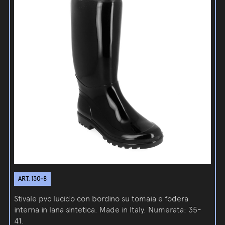
ART. 130-8
Stivale pvc lucido con bordino su tomaia e fodera
interna in lana sintetica. Made in Italy. Numerata: 35-
41.