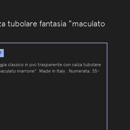
lza tubolare fantasia "maculato
7
ggia classico in pvc trasparente con calza tubolare
maculato marrone". Made in Italy . Numerata: 35-