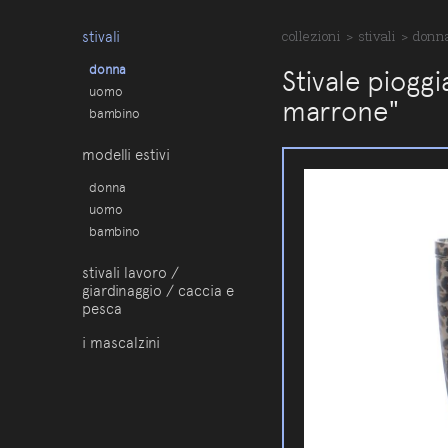
stivali
collezioni
>
stivali
>
donn
donna
Stivale piogg
uomo
marrone"
bambino
modelli estivi
donna
uomo
bambino
stivali lavoro /
giardinaggio / caccia e
pesca
i mascalzini