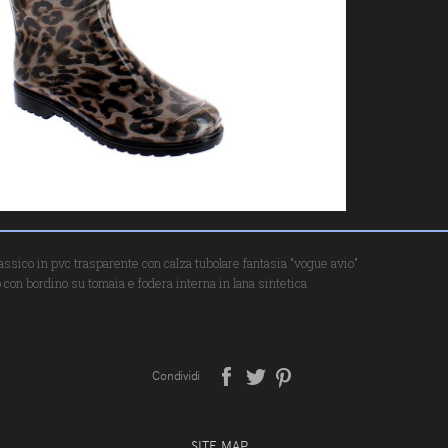
lassico in pvc trasparente con calza tubolare fantasia "vogue avio"
o con bordino su tomaia e fodera interna in lana sintetica
Condividi
SITE MAP