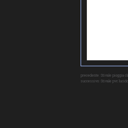
precedente:
Stivale pioggia c
successivo:
Stivale pvc lucid