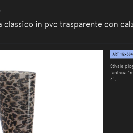
a
ia classico in pvc trasparente con ca
ART. 112-584
Stivale pio
fantasia "
41.