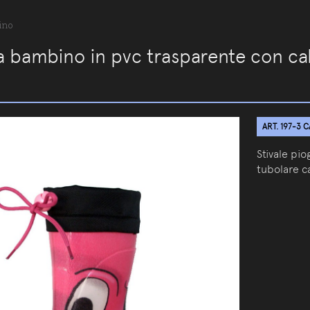
ino
ia bambino in pvc trasparente con cal
ART. 197-3 
Stivale pi
tubolare c