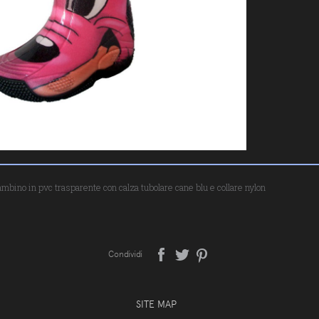
ambino in pvc trasparente con calza tubolare cane blu e collare nylon
Condividi
SITE MAP