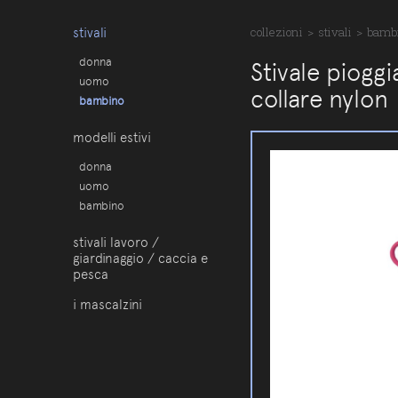
stivali
collezioni
>
stivali
>
bamb
donna
Stivale piogg
uomo
collare nylon
bambino
modelli estivi
donna
uomo
bambino
stivali lavoro /
giardinaggio / caccia e
pesca
i mascalzini