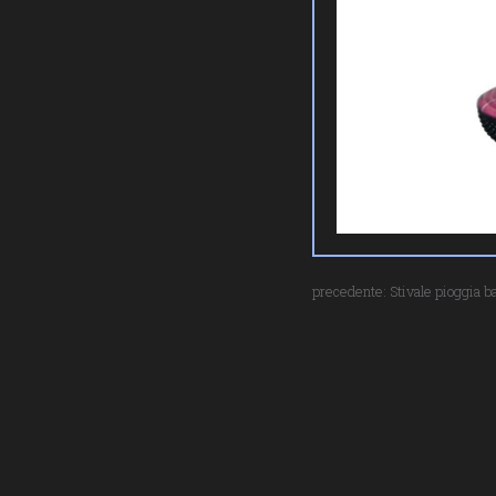
precedente:
Stivale pioggia b