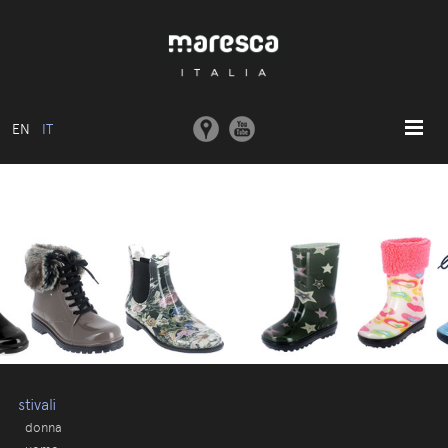
EN
IT
HOME
ABOUT US
MODELLI BASE
COLLEZIONI
STAMPI E MACCHINARI
COMUNICAZIONE
CONTATTI
stivali
donna
AREA RISERVATA