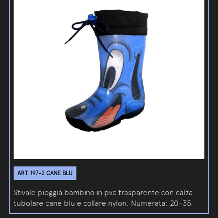
ART. 197-2 CANE BLU
Stivale pioggia bambino in pvc trasparente con calza
tubolare cane blu e collare nylon. Numerata: 20-35.