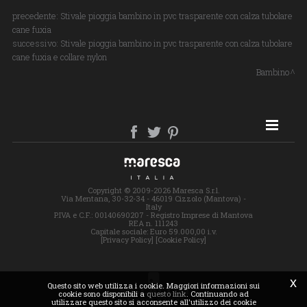
precedente:
Stivale pioggia bambino in pvc trasparente con calza tubolare
cane fuxia
successivo:
Stivale pioggia bambino in pvc trasparente con calza tubolare
cane fuxia e collare nylon
Bambino
SITE MAP
Copyright © 2009-2026 Maresca S.r.l.
Via Mentana, 30-32-34 - 46019 Cizzolo (Mantova) -
Italy
P.IVA e C.F.: 00140690207 - Registro Imprese di Mantova
REA n. 111243
Capitale sociale: Euro 59.000,00 i.v.
[Privacy Policy]
[Cookie Policy]
x
Questo sito web utilizza i cookie. Maggiori informazioni sui
cookie sono disponibili a
questo link
. Continuando ad
utilizzare questo sito si acconsente all'utilizzo dei cookie