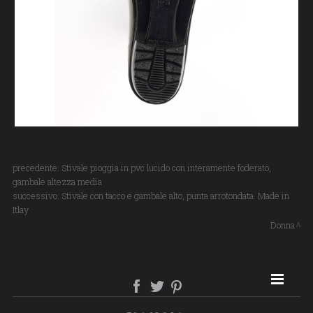
precedente:
Stivale pioggia in pvc lucido con interamente foderato,
gambale altezza media
successivo:
Stivale con tacco e gambale alto, punta arrotondata. Made in
Itlay
Donna