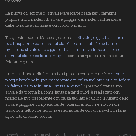
imbottito.
La nuova collezione di stivali Maresca pensata per i bambini
propone molti modelli di stivale pioggia, dai modelli scherzosi e
dalle tonalità a fantasia e con colori brillanti.
Tra questi modelli, Maresca presenta lo
Stivale pioggia bambino in
pvc trasparente con calza tubolare"elefante giallo" e collarino in
nylon uno stivale da pioggia per bambini in pvc trasparente con
calza tubolare e collarino in nylon
con la simpatica fantasia di un
“elefante giallo”.
Un must-have della linea stivali pioggia per bambine è lo
Stivale
pioggia bambino in pvc trasparente con calza tagliato e cucito, fodera
in feltro e risvolto in lana. Fantasia "cuori"
. Questo coloratissimo
stivale da pioggia ha come fantasia tanti cuori, è realizzato con
materiale pvc trasparente con calza tagliato e cucino. Il lupetto dello
stivale pioggia è completamente foderato al suo interno con un
tessuto in feltro che termina esternamente con un risvolto in lana
agnellata di colore fucsia.
precedente:
Online i nuovi stivali da lavoro GommaFlex
News