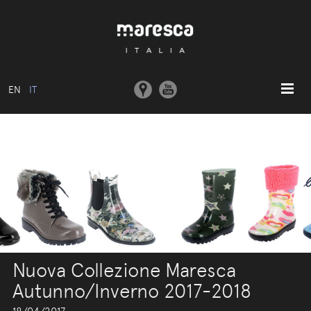
EN
IT
HOME
ABOUT US
MODELLI BASE
COLLEZIONI
STAMPI E MACCHINARI
COMUNICAZIONE
Nuova Collezione Maresca
CONTATTI
Autunno/Inverno 2017-2018
AREA RISERVATA