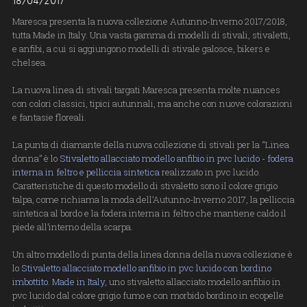
18/04/2017
Maresca presenta la nuova collezione Autunno-Inverno 2017/2018,
tutta Made in Italy. Una vasta gamma di modelli di stivali, stivaletti,
e anfibi, a cui si aggiungono modelli di stivale galosce, bikers e
chelsea.
La nuova linea di stivali targati Maresca presenta molte nuances
con colori classici, tipici autunnali, ma anche con nuove colorazioni
e fantasie floreali.
La punta di diamante della nuova collezione di stivali per la “Linea
donna” è lo
Stivaletto allacciato modello anfibio in pvc lucido - fodera
interna in feltro e pelliccia sintetica
realizzato in pvc lucido.
Caratteristiche di questo modello di stivaletto sono il colore grigio
talpa, come richiama la moda dell’Autunno-Inverno 2017, la pelliccia
sintetica al bordo e la fodera interna in feltro che mantiene caldo il
piede all’interno della scarpa.
Un altro modello di punta della linea donna della nuova collezione è
lo
Stivaletto allacciato modello anfibio in pvc lucido con bordino
imbottito. Made in Italy
, uno stivaletto allacciato modello anfibio in
pvc lucido dal colore grigio fumo e con morbido bordino in ecopelle