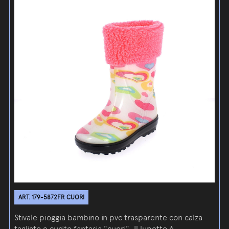
ART. 179-5872FR CUORI
Stivale pioggia bambino in pvc trasparente con calza
tagliato e cucito fantasia "cuori". Il lupetto è