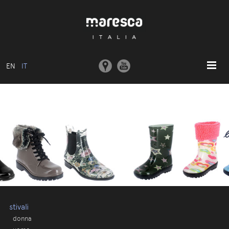
EN
IT
HOME
ABOUT US
MODELLI BASE
COLLEZIONI
STAMPI E MACCHINARI
COMUNICAZIONE
CONTATTI
stivali
donna
AREA RISERVATA