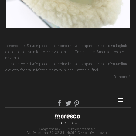
precedente:
Stivale pioggia bambino in pvc trasparente con calza tagliato
e cucito, fodera in feltro e risvolto in lana. Fantasia "cat&mouse"- colore
azzurro
successivo:
Stivale pioggia bambino in pvc trasparente con calza tagliato
e cucito, fodera in feltro e risvolto in lana. Fantasia "fiori"
Bambino
SITE MAP
Copyright © 2009-2026 Maresca S.r.l.
Via Mentana, 30-32-34 - 46019 Cizzolo (Mantova) -