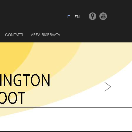
IT
EN
CONTATTI
AREA RISERVATA
›