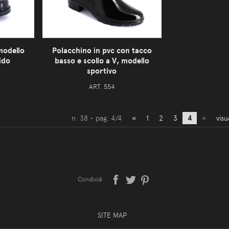
 modello
Polacchino in pvc con tacco
cido
basso e scollo a V, modello
sportivo
ART. 554
n. 38 - pag. 4/4
«
1
2
3
4
»
visu
Condividi
SITE MAP