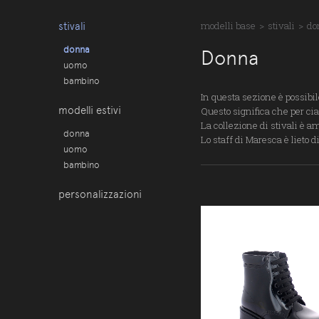
stivali
modelli base
>
stivali
>
do
donna
Donna
uomo
bambino
In questa sezione è possibil
modelli estivi
Questo significa che per cia
La collezione di stivali è a
donna
Lo staff di Maresca è lieto d
uomo
bambino
personalizzazioni