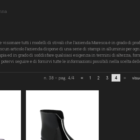
nna
e visionare tutti i modelli di stivali che l’azienda Maresca è in grado di pro
scun articolo l’azienda dispone di una serie di stampi in alluminio per ogni
mpia ed in grado di soddisfare qualsiasi esigenza in termini di altezza, forma
i potervi seguire e di fornirvi tutte le informazioni possibili nella scelta del
n. 38 - pag. 4/4
«
1
2
3
4
»
visu