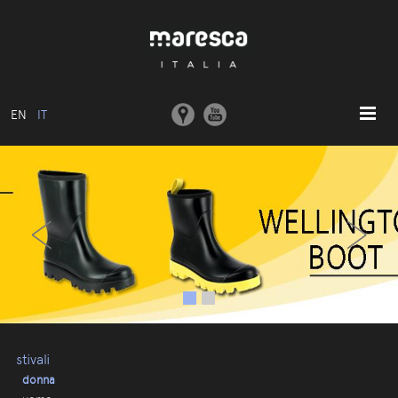
EN
IT
HOME
‹
›
ABOUT US
MODELLI BASE
COLLEZIONI
STAMPI E MACCHINARI
COMUNICAZIONE
CONTATTI
stivali
donna
AREA RISERVATA