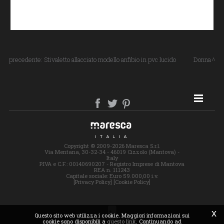
precedente:
Stivaletto allacciato modello anfibio in pvc lucido
Donna
SITE MAP
Copyright © 2009-2026 Maresca S.r.l.
Via Mentana, 30-32-34 - 46019 Cizzolo (Mantova) -
Italy
P.IVA e C.F.: 00140690207 - Registro Imprese di Mantova
REA n. 111243
Capitale sociale: Euro 59.000,00 i.v.
[Privacy Policy]
[Cookie Policy]
x
Questo sito web utilizza i cookie. Maggiori informazioni sui
cookie sono disponibili a
questo link
. Continuando ad