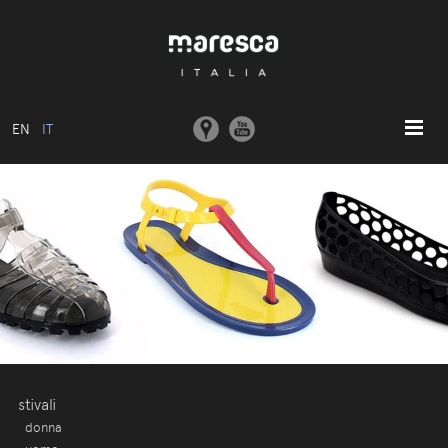
EN
IT
HOME
ABOUT US
MODELLI BASE
COLLEZIONI
STAMPI E MACCHINARI
COMUNICAZIONE
CONTATTI
stivali
donna
AREA RISERVATA