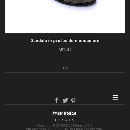
Sandalo in pvc lucido monocolore
ART. 89
n. 8
SITE MAP
Copyright © 2009-2026 Maresca S.r.l.
Via Mentana, 30-32-34 - 46019 Cizzolo (Mantova) -