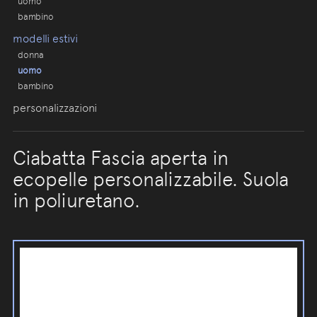
uomo
bambino
modelli estivi
donna
uomo
bambino
personalizzazioni
Ciabatta Fascia aperta in
ecopelle personalizzabile. Suola
in poliuretano.