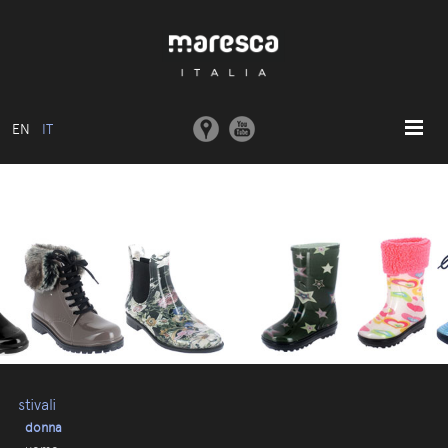
EN
IT
HOME
ABOUT US
MODELLI BASE
COLLEZIONI
STAMPI E MACCHINARI
COMUNICAZIONE
CONTATTI
stivali
donna
AREA RISERVATA