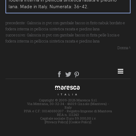
lana. Made in Italy. Numerata: 36-42.
precedente:
Galoscia in pvc con gambale basso in finto nabuk bordato e
fodera interna in pelliccia sintetica rasata e piedino lana
successivo:
Galoscia in pvc con gambale basso in finta pelle liscia e
fodera interna in pelliccia sintetica rasata e piedino lana
Donna
SITE MAP
Copyright © 2009-2026 Maresca S.r.l.
Via Mentana, 30-32-34 - 46019 Cizzolo (Mantova) -
Italy
P.IVA e C.F.: 00140690207 - Registro Imprese di Mantova
REA n. 111243
Capitale sociale: Euro 59.000,00 i.v.
[Privacy Policy]
[Cookie Policy]