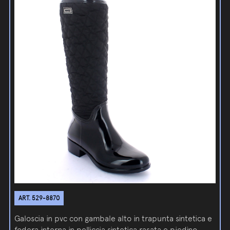
ART. 529-8870
Galoscia in pvc con gambale alto in trapunta sintetica e
fodera interna in pelliccia sintetica rasata e piedino