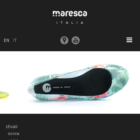
EN
IT
HOME
ABOUT US
MODELLI BASE
COLLEZIONI
STAMPI E MACCHINARI
COMUNICAZIONE
CONTATTI
stivali
donna
AREA RISERVATA