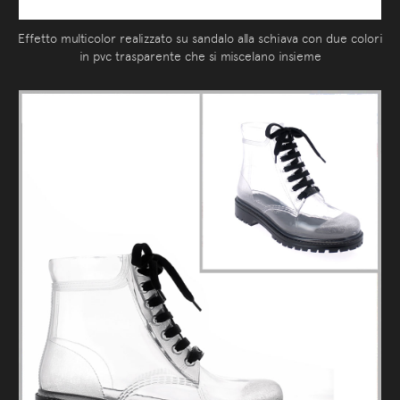
Effetto multicolor realizzato su sandalo alla schiava con due colori
in pvc trasparente che si miscelano insieme