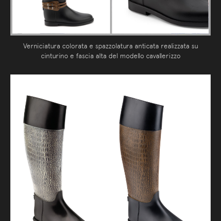
Verniciatura colorata e spazzolatura anticata realizzata su
cinturino e fascia alta del modello cavallerizzo