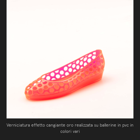
Verniciatura effetto cangiante oro realizzata su ballerine in pvc in
colori vari