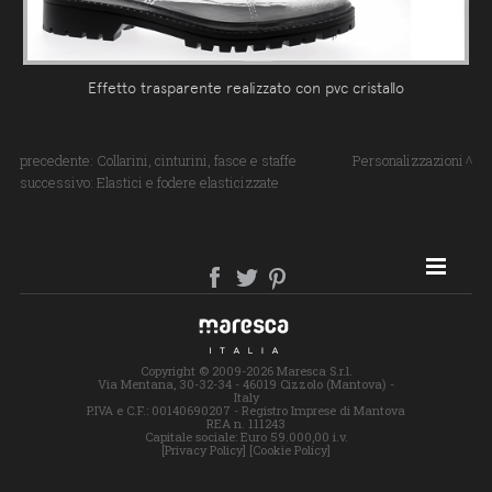
Effetto trasparente realizzato con pvc cristallo
precedente:
Collarini, cinturini, fasce e staffe
Personalizzazioni
successivo:
Elastici e fodere elasticizzate
SITE MAP
Copyright © 2009-2026 Maresca S.r.l.
Via Mentana, 30-32-34 - 46019 Cizzolo (Mantova) -
Italy
P.IVA e C.F.: 00140690207 - Registro Imprese di Mantova
REA n. 111243
Capitale sociale: Euro 59.000,00 i.v.
[Privacy Policy]
[Cookie Policy]