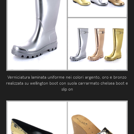
Verniciatura laminata uniforme nei colori argento, oro e bronzo
realizzata su wellington boot con suola carrarmato chelsea boot e
slip on