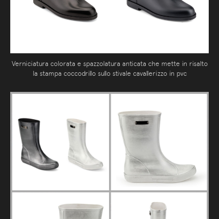
Verniciatura colorata e spazzolatura anticata che mette in risalto
la stampa coccodrillo sullo stivale cavallerizzo in pvc