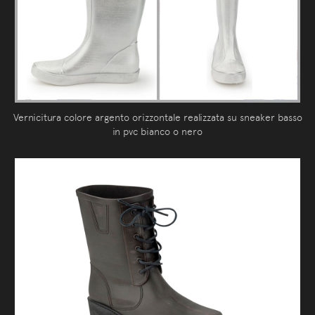
Vernicitura colore argento orizzontale realizzata su sneaker basso
in pvc bianco o nero