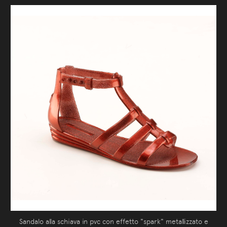
Sandalo alla schiava in pvc con effetto "spark" metallizzato e