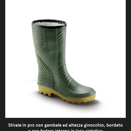
Stivale in pvc con gambale ad altezza ginocchio, bordato
e con fodera interna in lana sintetica