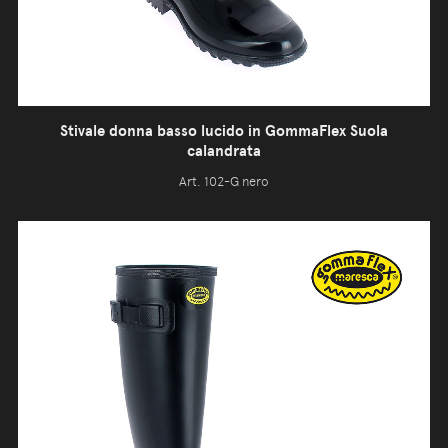
Stivale donna basso lucido in GommaFlex Suola
calandrata
Art. 102-G nero