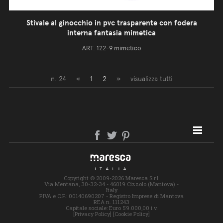
Stivale al ginocchio in pvc trasparente con fodera
interna fantasia mimetica
ART. 122-9 mimetico
n. 24
«
1
2
»
visualizza tutti
SITE MAP
Copyright © 2009-2026 Maresca S.r.l.
Via Mentana, 30-32-34 - 46019 Cizzolo (Mantova) -
Italy
P.IVA e C.F.: 00140690207 - Registro Imprese di Mantova
REA n. 111243
Capitale sociale: Euro 59.000,00 i.v.
[Privacy Policy]
[Cookie Policy]