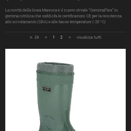
La novità della linea Maresca è il nuovo stivale “GommaFlex” in
gomma nitrilica che soddisfa le certificazioni CE per la resistenza
allo scivolamento (SRA) e alle basse temperature (-25 °C)
n. 24
«
1
2
»
visualizza tutti