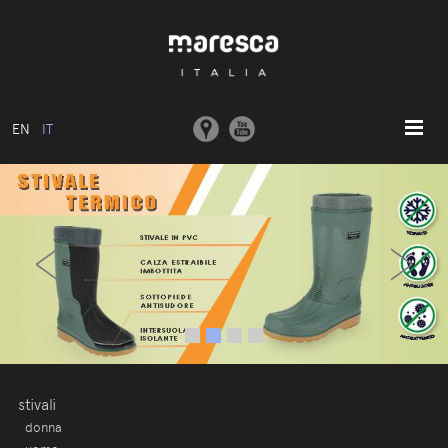
EN
IT
HOME
‹
›
ABOUT US
MODELLI BASE
COLLEZIONI
STAMPI E MACCHINARI
COMUNICAZIONE
CONTATTI
stivali
donna
AREA RISERVATA