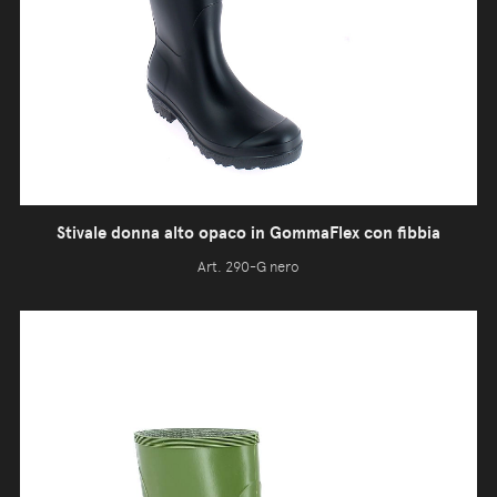
Stivale donna alto opaco in GommaFlex con fibbia
Art. 290-G nero