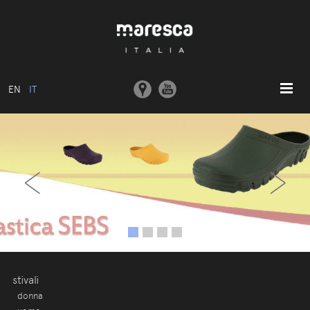
EN
IT
HOME
‹
›
ABOUT US
MODELLI BASE
COLLEZIONI
STAMPI E MACCHINARI
COMUNICAZIONE
CONTATTI
stivali
donna
AREA RISERVATA