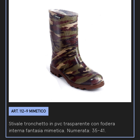
ART. 112-9 MIMETICO
Stivale tronchetto in pvc trasparente con fodera
interna fantasia mimetica. Numerata: 35-41.