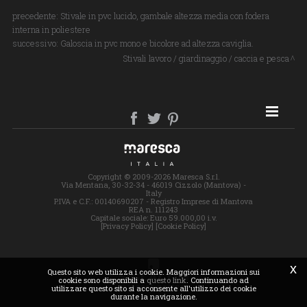
precedente:
Stivale in pvc lucido, gambale altezza media con fodera
interna in poliestere
successivo:
Galoscia in pvc mono e bicolore ad altezza caviglia.
Stivali lavoro / giardinaggio / caccia e pesca
SITE MAP
Copyright © 2009-2026 Maresca S.r.l.
Via Mentana, 30-32-34 - 46019 Cizzolo (Mantova) -
Italy
P.IVA e C.F.: 00140690207 - Registro Imprese di Mantova
REA n. 111243
Capitale sociale: Euro 59.000,00 i.v.
[Privacy Policy]
[Cookie Policy]
x
Questo sito web utilizza i cookie. Maggiori informazioni sui
cookie sono disponibili a
questo link
. Continuando ad
utilizzare questo sito si acconsente all'utilizzo dei cookie
durante la navigazione.