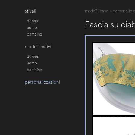
stivali
modelli base
>
personalizz
donna
Fascia su cia
uomo
bambino
modelli estivi
donna
uomo
bambino
personalizzazioni