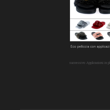
Eco pelliccia con applicaz
successivo:
Applicazioni in pl