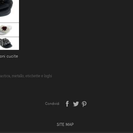
ioni cucite
astica, metallo, etichette e loghi
Condividi
SITE MAP