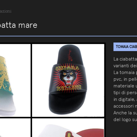
azioni
batta mare
TOMAIA CIAB
La ciabatta
varianti de
La tomaia p
pvc, in pel
materiale u
tipi di per
in digitale
accessori m
Anche la s
del logo su