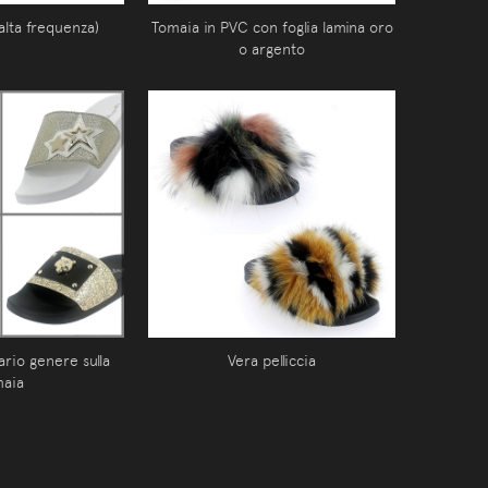
alta frequenza)
Tomaia in PVC con foglia lamina oro
o argento
vario genere sulla
Vera pelliccia
maia