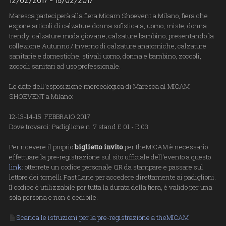
12/02/2017 - 15/02/2017
Maresca parteciperà alla fiera Micam Shoevent a Milano, fiera che
espone articoli di calzature donna sofisticata, uomo, miste, donna
trendy, calzature moda giovane, calzature bambino, presentando la
collezione Autunno / Inverno di calzature anatomiche, calzature
sanitarie e domestiche, stivali uomo, donna e bambino, zoccoli,
zoccoli sanitari ad uso professionale.
Le date dell'esposizione merceologica di Maresca al MICAM
SHOEVENT a Milano:
12-13-14-15 FEBBRAIO 2017
Dove trovarci: Padiglione n. 7 stand E 01 - E 03
Per ricevere il proprio
biglietto invito
per theMICAM è necessario
effettuare la pre-registrazione sul sito ufficiale dell'evento a questo
link
: otterrete un codice personale QR da stampare e passare sul
lettore dei tornelli Fast Lane per accedere direttamente ai padiglioni.
Il codice è utilizzabile per tutta la durata della fiera, è valido per una
sola persona e non è cedibile.
Scarica le istruzioni per la pre-registrazione a theMICAM