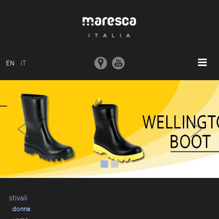
EN
IT
HOME
‹
›
ABOUT US
MODELLI BASE
COLLEZIONI
STAMPI E MACCHINARI
COMUNICAZIONE
CONTATTI
stivali
donna
AREA RISERVATA