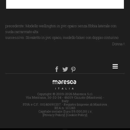
precedente:
Modello wellington in pvc opaco senza fibbia laterale con
suola carrarmato alta
successivo:
Stivaletto in pvc opaco, modello biker con doppio cinturino
Donna
SITE MAP
Copyright © 2009-2026 Maresca S.r.l.
Via Mentana, 30-32-34 - 46019 Cizzolo (Mantova) -
Italy
P.IVA e C.F.: 00140690207 - Registro Imprese di Mantova
REA n. 111243
Capitale sociale: Euro 59.000,00 i.v.
[Privacy Policy]
[Cookie Policy]