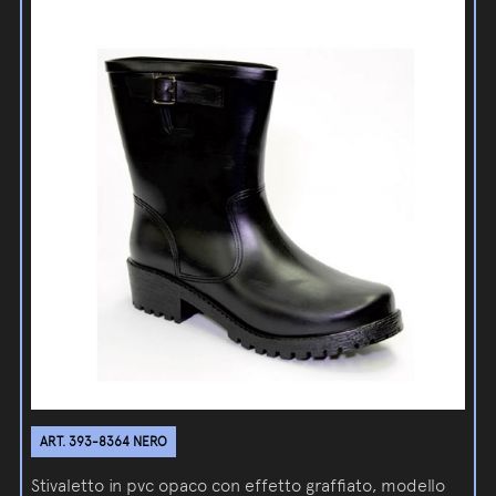
ART. 393-8364 NERO
Stivaletto in pvc opaco con effetto graffiato, modello