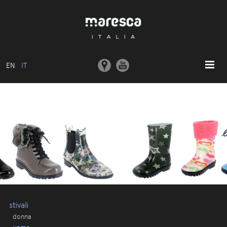
EN
IT
HOME
ABOUT US
MODELLI BASE
COLLEZIONI
STAMPI E MACCHINARI
COMUNICAZIONE
CONTATTI
stivali
donna
AREA RISERVATA