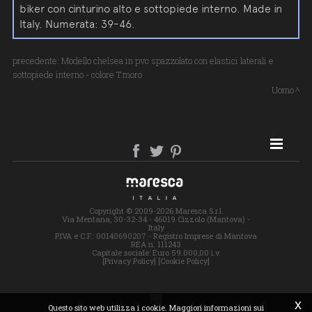
biker con cinturino alto e sottopiede interno. Made in
Italy. Numerata: 39-46.
precedente:
Modello chelsea in pvc spazzolato con elastici laterali e
sottopiede interno - colore T.moro
Uomo
SITE MAP
Copyright © 2009-2026 Maresca S.r.l.
Via Mentana, 30-32-34 - 46019 Cizzolo (Mantova) -
Italy
P.IVA e C.F.: 00140690207 - Registro Imprese di Mantova
REA n. 111243
Capitale sociale: Euro 59.000,00 i.v.
[Privacy Policy]
[Cookie Policy]
x
Questo sito web utilizza i cookie. Maggiori informazioni sui