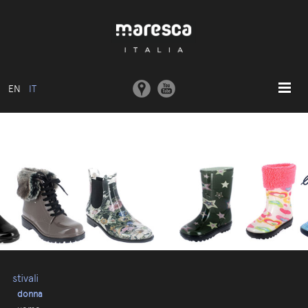
EN
IT
HOME
ABOUT US
MODELLI BASE
COLLEZIONI
STAMPI E MACCHINARI
COMUNICAZIONE
CONTATTI
stivali
donna
AREA RISERVATA