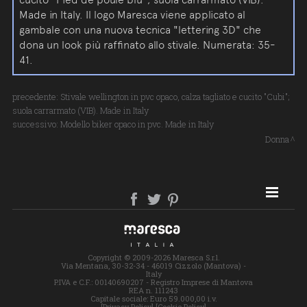
Made in Italy. Il logo Maresca viene applicato al
gambale con una nuova tecnica "lettering 3D" che
dona un look più raffinato allo stivale. Numerata: 35-
41.
precedente:
Stivale wellington in pvc opaco, calza tagliato e cucito "Cubi";
suola carrarmato (VIB). Made in Italy
successivo:
Modello biker opaco in pvc. Made in Italy
Donna
SITE MAP
Copyright © 2009-2026 Maresca S.r.l.
Via Mentana, 30-32-34 - 46019 Cizzolo (Mantova) -
Italy
P.IVA e C.F.: 00140690207 - Registro Imprese di Mantova
REA n. 111243
Capitale sociale: Euro 59.000,00 i.v.
[Privacy Policy]
[Cookie Policy]