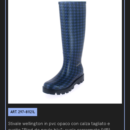
ART. 297-81121L
Stivale wellington in pvc opaco con calza tagliato e
cucito "Pied de poule blu"; suola carrarmato (VIB).