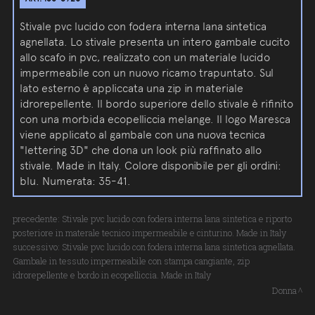
Stivale pvc lucido con fodera interna lana sintetica
agnellata. Lo stivale presenta un intero gambale cucito
allo scafo in pvc, realizzato con un materiale lucido
impermeabile con un nuovo ricamo trapuntato. Sul
lato esterno è appliccata una zip in materiale
idrorepellente. Il bordo superiore dello stivale è rifinito
con una morbida ecopelliccia melange. Il logo Maresca
viene applicato al gambale con una nuova tecnica
"lettering 3D" che dona un look più raffinato allo
stivale. Made in Italy. Colore disponibile per gli ordini:
blu. Numerata: 35-41.
precedente:
Stivale pvc lucido con fodera interna lana sintetica e riporto
posteriore in materale tecnico impermeabile e cinturino. Made in Italy
successivo:
Stivale pvc lucido con fodera interna lana sintetica agnellata.
Gambale in tessuto impermeabile con stampa cangiante, zip
idrorepellente e bordo in ecopelliccia. Made in Italy
Donna