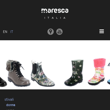
EN
IT
HOME
ABOUT US
MODELLI BASE
COLLEZIONI
STAMPI E MACCHINARI
COMUNICAZIONE
CONTATTI
stivali
donna
AREA RISERVATA