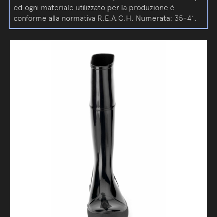
ed ogni materiale utilizzato per la produzione è
conforme alla normativa R.E.A.C.H. Numerata: 35-41.