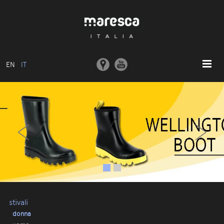
EN
IT
HOME
‹
›
ABOUT US
MODELLI BASE
COLLEZIONI
STAMPI E MACCHINARI
COMUNICAZIONE
CONTATTI
stivali
donna
AREA RISERVATA