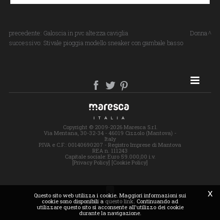
precedente:
Galoscia in pvc altezza caviglia
Donna
successivo:
Stivale pioggia modello sneaker con gambale basso
SITE MAP
Copyright © 2009-2026 Maresca S.r.l.
Via Mentana, 30-32-34 - 46019 Cizzolo (Mantova) -
Italy
P.IVA e C.F.: 00140690207 - Registro Imprese di Mantova
REA n. 111243
Capitale sociale: Euro 59.000,00 i.v.
[Privacy Policy]
[Cookie Policy]
x
Questo sito web utilizza i cookie. Maggiori informazioni sui
cookie sono disponibili a
questo link
. Continuando ad
utilizzare questo sito si acconsente all'utilizzo dei cookie
durante la navigazione.