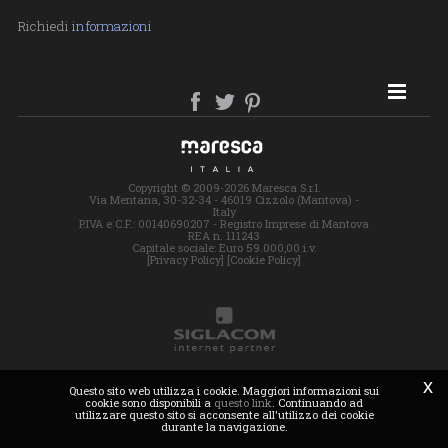
Richiedi
informazioni
SITE MAP
Copyright © 2009-2026 Maresca S.r.l.
Via Mentana, 30-32-34 - 46019 Cizzolo (Mantova) -
Italy
P.IVA e C.F.: 00140690207 - Registro Imprese di Mantova
REA n. 111243
Capitale sociale: Euro 59.000,00 i.v.
[Privacy Policy]
[Cookie Policy]
x
Questo sito web utilizza i cookie. Maggiori informazioni sui
cookie sono disponibili a
questo link
. Continuando ad
utilizzare questo sito si acconsente all'utilizzo dei cookie
durante la navigazione.