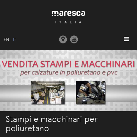
EN
IT
HOME
ABOUT US
MODELLI BASE
COLLEZIONI
STAMPI E MACCHINARI
COMUNICAZIONE
Stampi e macchinari per
CONTATTI
poliuretano
AREA RISERVATA