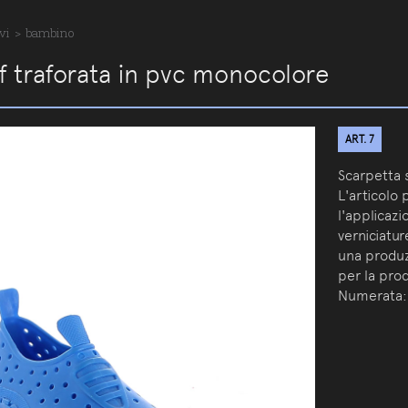
vi
>
bambino
f traforata in pvc monocolore
ART. 7
Scarpetta s
L'articolo
l'applicazi
verniciatur
una produzi
per la pro
Numerata: 