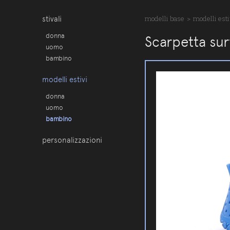
stivali
modelli base
>
modelli esti
donna
Scarpetta sur
uomo
bambino
modelli estivi
donna
uomo
bambino
personalizzazioni