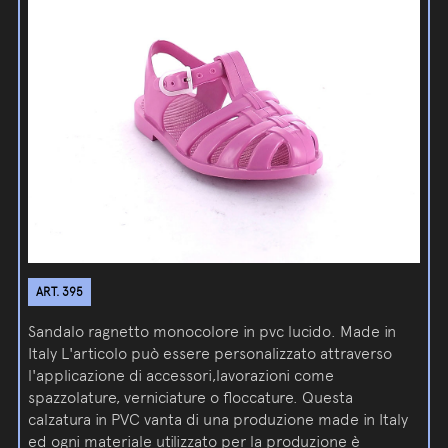
ART. 395
Sandalo ragnetto monocolore in pvc lucido. Made in
Italy L'articolo può essere personalizzato attraverso
l'applicazione di accessori,lavorazioni come
spazzolature, verniciature o floccature. Questa
calzatura in PVC vanta di una produzione made in Italy
ed ogni materiale utilizzato per la produzione è