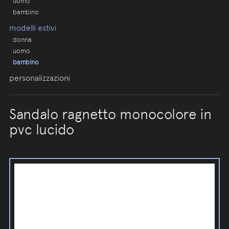
uomo
bambino
modelli estivi
donna
uomo
bambino
personalizzazioni
Sandalo ragnetto monocolore in
pvc lucido