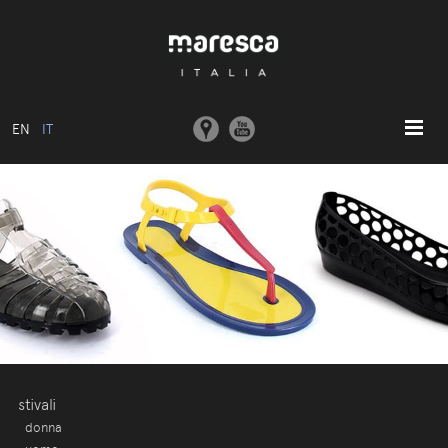
EN
IT
HOME
ABOUT US
MODELLI BASE
COLLEZIONI
STAMPI E MACCHINARI
COMUNICAZIONE
CONTATTI
stivali
donna
AREA RISERVATA