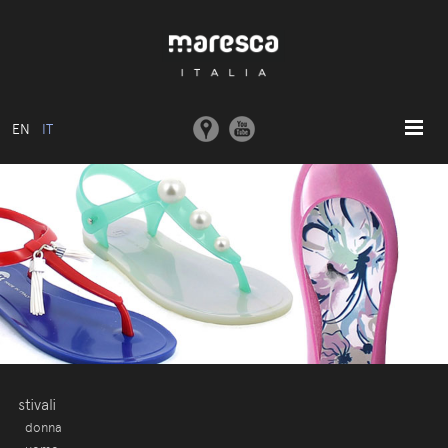
EN
IT
HOME
ABOUT US
MODELLI BASE
COLLEZIONI
STAMPI E MACCHINARI
COMUNICAZIONE
CONTATTI
stivali
donna
AREA RISERVATA