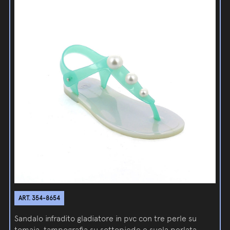
ART. 354-8654
Sandalo infradito gladiatore in pvc con tre perle su
tomaia, tampografia su sottopiede e suola perlata.