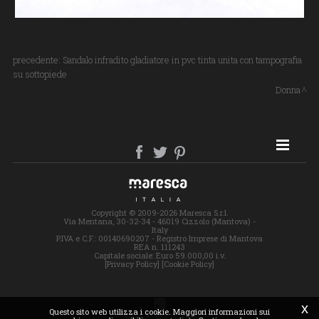
precedente:
Sandalo infradito gladiatore in pvc tinta unita con tampografia
su sottopiede
Donna
SITE MAP
Copyright © 2009-2026 Maresca S.r.l.
Via Mentana, 30-32-34 - 46019 Cizzolo (Mantova) -
Italy
P.IVA e C.F.: 00140690207 - Registro Imprese di Mantova
REA n. 111243
Capitale sociale: Euro 59.000,00 i.v.
[Privacy Policy]
[Cookie Policy]
x
Questo sito web utilizza i cookie. Maggiori informazioni sui