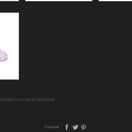
infradito in pvc lucido monocolore
Condividi