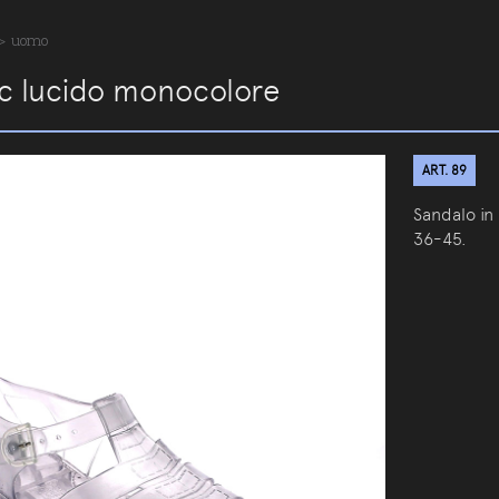
>
uomo
vc lucido monocolore
ART. 89
Sandalo in
36-45.