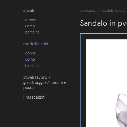
stivali
collezioni
>
modelli estivi
donna
Sandalo in p
uomo
bambino
modelli estivi
donna
uomo
bambino
stivali lavoro /
giardinaggio / caccia e
pesca
i mascalzini