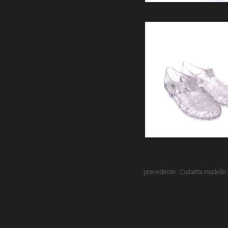
precedente:
Ciabatta modello 