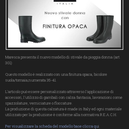
Maresca presenta il nuovo modello di stivale da pioggia donna (art.
301)
Questo modello è realizzato con una finitura opaca, bicolore
suola/tomaia,numerata 35-41.
L'articolo può essere personalizzato attraverso l'applicazione di
accessori, l'utilizzo di gambali con calza fantasia, lavorazioni come
spazzolature, verniciature o floccature.
La produzione di questa calzatura è made in Italy ed ogni materiale
utilizzato per la produzione è conforme alla normativa R.E.A.C.H.
Per visualizzare la scheda del modello base clicca qu
i