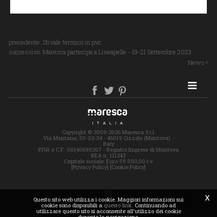
precedente:
Stivale termico in pvc
successivo:
Maresca partecipa a Lineapelle - 19-21 Settembre 2023
News
SITE MAP
Copyright © 2009-2026 Maresca S.r.l.
Via Mentana, 30-32-34 - 46019 Cizzolo (Mantova) -
Italy
P.IVA e C.F.: 00140690207 - Registro Imprese di Mantova
REA n. 111243
Capitale sociale: Euro 59.000,00 i.v.
[Privacy Policy]
[Cookie Policy]
x
Questo sito web utilizza i cookie. Maggiori informazioni sui
cookie sono disponibili a
questo link
. Continuando ad
utilizzare questo sito si acconsente all'utilizzo dei cookie
durante la navigazione.