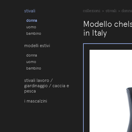
stivali
collezioni
>
stivali
>
donn
donna
Modello chels
uomo
in Italy
bambino
modelli estivi
donna
uomo
bambino
stivali lavoro /
giardinaggio / caccia e
pesca
i mascalzini