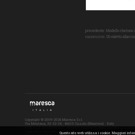
precedente:
Modello chelsea in
successivo:
Stivaletto allacci
Copyright © 2009-2026 Maresca S.r.l.
Via Mentana, 30-32-34 - 46019 Cizzolo (Mantova) - Italy
P.IVA e C.F.: 00140690207 - Registro Imprese di Mantova REA n. 111243
Capitale sociale: Euro 59.000,00 i.v.
Questo sito web utilizza i cookie. Maggiori info