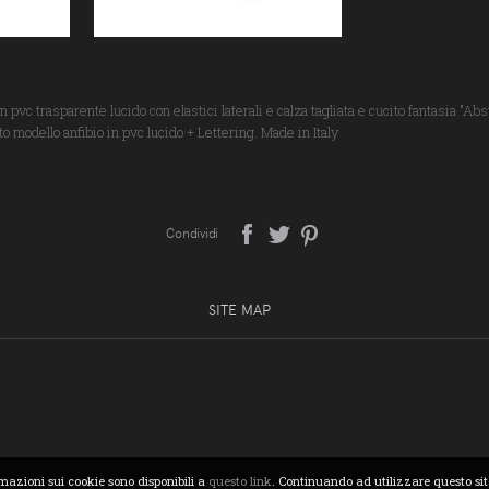
 pvc trasparente lucido con elastici laterali e calza tagliata e cucito fantasia "Abs
ato modello anfibio in pvc lucido + Lettering. Made in Italy
Condividi
SITE MAP
rmazioni sui cookie sono disponibili a
questo link
. Continuando ad utilizzare questo sit