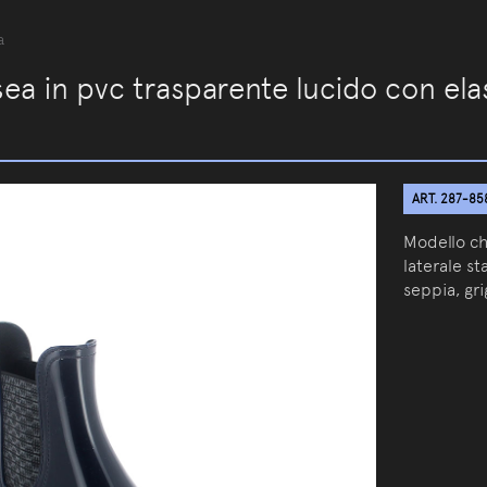
a
ea in pvc trasparente lucido con ela
ART. 287-85
Modello ch
laterale st
seppia, gr