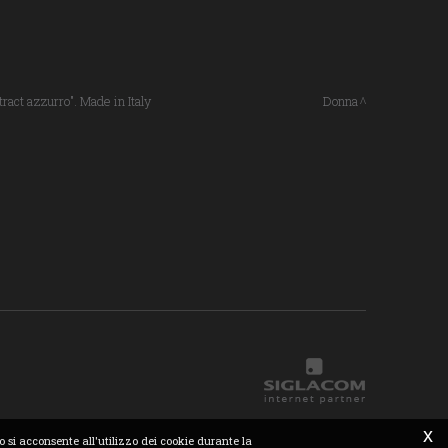
tract azzurro". Made in Italy
Donna
x
o si acconsente all'utilizzo dei cookie durante la