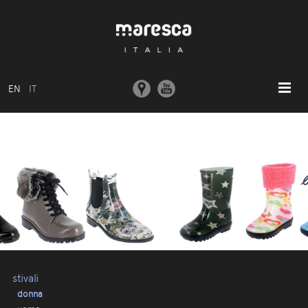
EN
IT
HOME
ABOUT US
MODELLI BASE
COLLEZIONI
STAMPI E MACCHINARI
COMUNICAZIONE
CONTATTI
stivali
donna
AREA RISERVATA