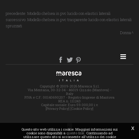
precedente:
Modello chelsea in pvc lucido con elastici laterali
successivo:
Modello chelsea in pvc trasparente lucido con elastici laterali
spruzzati
Donna
SITE MAP
Copyright © 2009-2026 Maresca S.r.l.
Via Mentana, 30-32-34 - 46019 Cizzolo (Mantova) -
Italy
P.IVA e C.F.: 00140690207 - Registro Imprese di Mantova
REA n. 111243
Capitale sociale: Euro 59.000,00 i.v.
[Privacy Policy]
[Cookie Policy]
x
Questo sito web utilizza i cookie. Maggiori informazioni sui
cookie sono disponibili a
questo link
. Continuando ad
utilizzare questo sito si acconsente all'utilizzo dei cookie