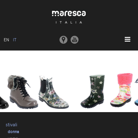
EN
IT
HOME
ABOUT US
MODELLI BASE
COLLEZIONI
STAMPI E MACCHINARI
COMUNICAZIONE
CONTATTI
stivali
donna
AREA RISERVATA