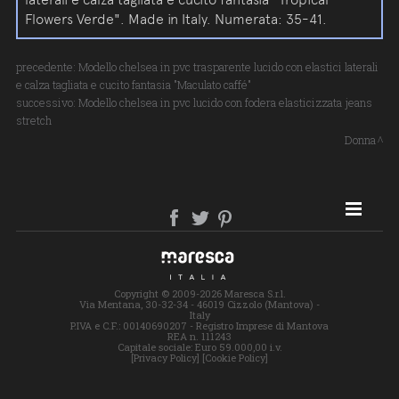
Flowers Verde". Made in Italy. Numerata: 35-41.
precedente:
Modello chelsea in pvc trasparente lucido con elastici laterali
e calza tagliata e cucito fantasia "Maculato caffé"
successivo:
Modello chelsea in pvc lucido con fodera elasticizzata jeans
stretch
Donna
SITE MAP
Copyright © 2009-2026 Maresca S.r.l.
Via Mentana, 30-32-34 - 46019 Cizzolo (Mantova) -
Italy
P.IVA e C.F.: 00140690207 - Registro Imprese di Mantova
REA n. 111243
Capitale sociale: Euro 59.000,00 i.v.
[Privacy Policy]
[Cookie Policy]