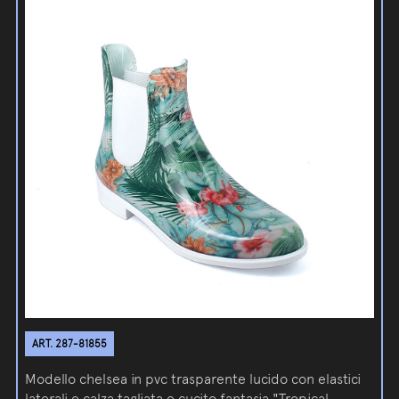
ART. 287-81855
Modello chelsea in pvc trasparente lucido con elastici
laterali e calza tagliata e cucito fantasia "Tropical