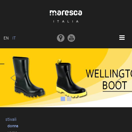
EN
IT
HOME
‹
›
ABOUT US
MODELLI BASE
COLLEZIONI
STAMPI E MACCHINARI
COMUNICAZIONE
CONTATTI
stivali
donna
AREA RISERVATA