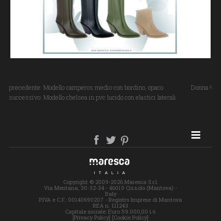
precedente:
Modello camperos medio con bordino, opaco
Donna
successivo:
Modello chelsea in pvc lucido con elastici laterali
SITE MAP
Copyright © 2009-2026 Maresca S.r.l.
Via Mentana, 30-32-34 - 46019 Cizzolo (Mantova) -
Italy
P.IVA e C.F.: 00140690207 - Registro Imprese di Mantova
REA n. 111243
Capitale sociale: Euro 59.000,00 i.v.
[Privacy Policy]
[Cookie Policy]