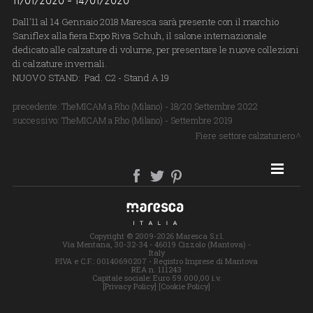
11/01/2020 - 14/01/2020
Dall'11 al 14 Gennaio 2018 Maresca sarà presente con il marchio
Saniflex alla fiera Expo Riva Schuh, il salone internazionale
dedicato alle calzature di volume, per presentare le nuove collezioni
di calzature invernali.
NUOVO STAND: Pad. C2 - Stand A 19
precedente:
TheMICAM a Rho (Milano) - 18/20 Settembre 2022
successivo:
TheMICAM a Rho (Milano) - Settembre 2019
Fiere settore calzaturiero
SITE MAP
Copyright © 2009-2026 Maresca S.r.l.
Via Mentana, 30-32-34 - 46019 Cizzolo (Mantova) -
Italy
P.IVA e C.F.: 00140690207 - Registro Imprese di Mantova
REA n. 111243
Capitale sociale: Euro 59.000,00 i.v.
[Privacy Policy]
[Cookie Policy]