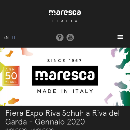
EN
IT
HOME
ABOUT US
MODELLI BASE
COLLEZIONI
STAMPI E MACCHINARI
COMUNICAZIONE
Fiera Expo Riva Schuh a Riva del
CONTATTI
Garda - Gennaio 2020
AREA RISERVATA