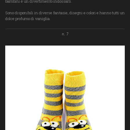
bambini è un divertimento indossarli.
Sono disponibili in diverse fantasie, disegni e colori e hanno tutti un
dolce profumo di vaniglia.
n. 7