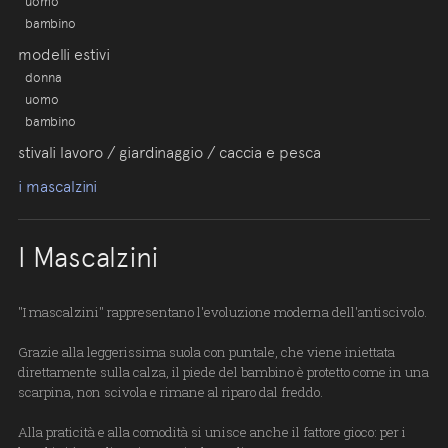
uomo
bambino
modelli estivi
donna
uomo
bambino
stivali lavoro / giardinaggio / caccia e pesca
i mascalzini
I Mascalzini
"I mascalzini" rappresentano l'evoluzione moderna dell'antiscivolo.
Grazie alla leggerissima suola con puntale, che viene iniettata
direttamente sulla calza, il piede del bambino è protetto come in una
scarpina, non scivola e rimane al riparo dal freddo.
Alla praticità e alla comodità si unisce anche il fattore gioco: per i