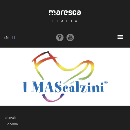
EN
IT
HOME
ABOUT US
MODELLI BASE
COLLEZIONI
STAMPI E MACCHINARI
COMUNICAZIONE
CONTATTI
stivali
donna
AREA RISERVATA