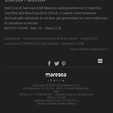
12/01/2019 - 15/01/2019
Dall'12 al 15 Gennaio 2018 Maresca sarà presente con il marchio
Saniflex alla fiera Expo Riva Schuh, il salone internazionale
dedicato alle calzature di volume, per presentare le nuove collezioni
di calzature invernali.
NUOVO STAND: Pad. C2 - Stand A 19
precedente:
Fiera Expo Riva Schuh a Riva del Garda - Giugno 2019
successivo:
TheMICAM a Rho (Milano) - Settembre 2018
Fiere settore calzaturiero
SITE MAP
Copyright © 2009-2026 Maresca S.r.l.
Via Mentana, 30-32-34 - 46019 Cizzolo (Mantova) -
Italy
P.IVA e C.F.: 00140690207 - Registro Imprese di Mantova
REA n. 111243
Capitale sociale: Euro 59.000,00 i.v.
[Privacy Policy]
[Cookie Policy]