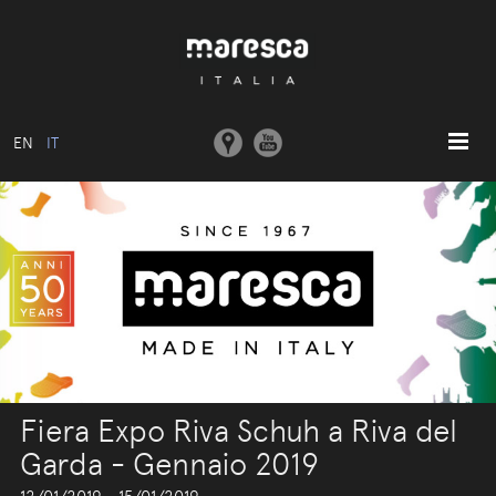
EN
IT
HOME
ABOUT US
MODELLI BASE
COLLEZIONI
STAMPI E MACCHINARI
COMUNICAZIONE
Fiera Expo Riva Schuh a Riva del
CONTATTI
Garda - Gennaio 2019
AREA RISERVATA