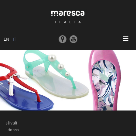
EN
IT
HOME
ABOUT US
MODELLI BASE
COLLEZIONI
STAMPI E MACCHINARI
COMUNICAZIONE
CONTATTI
stivali
donna
AREA RISERVATA